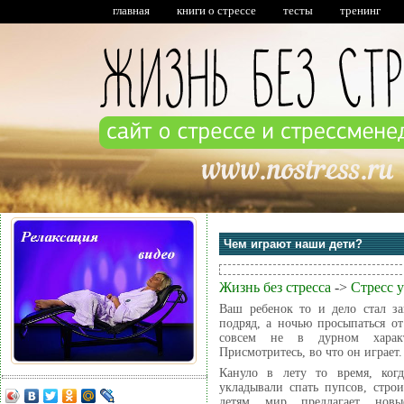
главная
книги о стрессе
тесты
тренинг
Чем играют наши дети?
Жизнь без стресса
->
Стресс у
Ваш ребенок то и дело стал за
подряд, а ночью просыпаться о
совсем не в дурном характ
Присмотритесь, во что он играет.
Кануло в лету то время, ког
укладывали спать пупсов, стр
детям мир предлагает новые