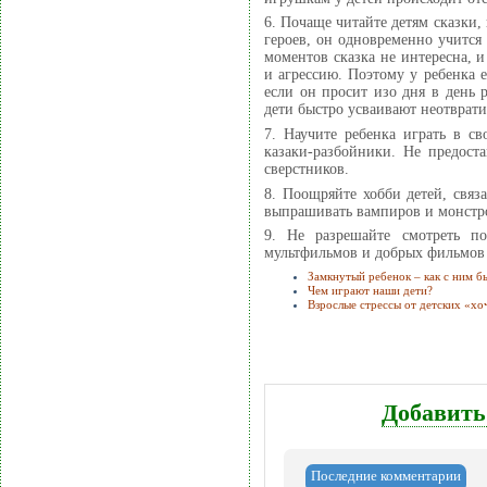
6. Почаще читайте детям сказки,
героев, он одновременно учится
моментов сказка не интересна, и
и агрессию. Поэтому у ребенка 
если он просит изо дня в день р
дети быстро усваивают неотврати
7. Научите ребенка играть в с
казаки-разбойники. Не предост
сверстников.
8. Поощряйте хобби детей, связ
выпрашивать вампиров и монстр
9. Не разрешайте смотреть п
мультфильмов и добрых фильмов 
Замкнутый ребенок – как с ним б
Чем играют наши дети?
Взрослые стрессы от детских «хо
Добавить
Последние комментарии