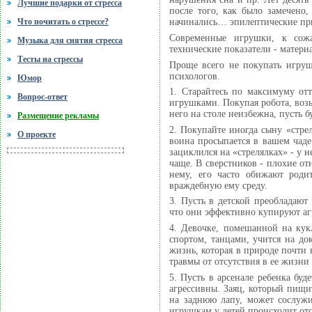
Лучшие подарки от стресса
после того, как было замечено
Что почитать о стрессе?
начинались… эпилептические пр
Современные игрушки, к сожа
Музыка для снятия стресса
технические показатели - материа
Тесты на стрессы
Проще всего не покупать игру
психологов.
Юмор
1. Старайтесь по максимуму от
Вопрос-ответ
игрушками. Покупая робота, возь
него на столе неизбежна, пусть бу
Размещение рекламы
2. Покупайте иногда сыну «стре
О проекте
воина просыпается в вашем чаде 
зациклился на «стрелялках» - у 
чаще. В сверстников - плохие от
нему, его часто обижают роди
враждебную ему среду.
3. Пусть в детской преобладают
что они эффективно купируют а
4. Девочке, помешанной на кук
спортом, танцами, учится на до
жизнь, которая в природе почти 
травмы от отсутствия в ее жизни
5. Пусть в арсенале ребенка бу
агрессивны. Заяц, который пищит
на заднюю лапу, может сослужи
игрушкам у детей происходит отс