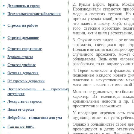
2. Куклы Барби, Братц, Мокс
Духовность и стресс
Производители стараются прио
моды и светских тусовок. Но 
Психосоматические заболевания
прикид у кукол такой, что ему п
что надеть в школу, клуб, стад
Стрессы на работе
того, светским красоткам полаг
машин, яхт и вилл ( естественно
Стрессы домашние
3. Оружие всех видов – от впол
автоматов, светящихся при с
Стрессы спортивные
Полная имитация настоящего ору
случайного прохожего, может 
Зеркала стресса
обладателем. Ведь если челове
разобраться, то он вправе учинит
Стрессы учебные
4. Герои комиксов и фильмов,
Осенняя депрессия
появлением каждого нового фил
пластике и искусственном мех
От стресса к депрессии
магазинов завалены символикой 
Экспресс-помощь в стрессовых
Можно не удивляться, что боль
ситуациях
характер. Из телевизора кажд
криминальные новости и пр. П
Лекарства от стресса
проституток и заложников.
Пища от стресса
У продавцов игрушек есть своя
чудовище может напугать ребенка
Нейробика – гимнастика для ума
Однако в большинстве своем де
Сон на все 100%
провоцируют в детях ответную
нарушения сна и пр. Лет десять