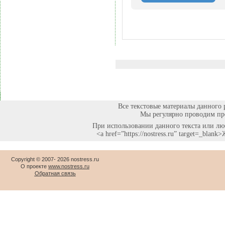
Все текстовые материалы данного 
Мы регулярно проводим про
При использовании данного текста или люб
<a href=”https://nostress.ru” target=_bla
Copyright © 2007-
2026 nostress.ru
О проекте
www.nostress.ru
Обратная связь