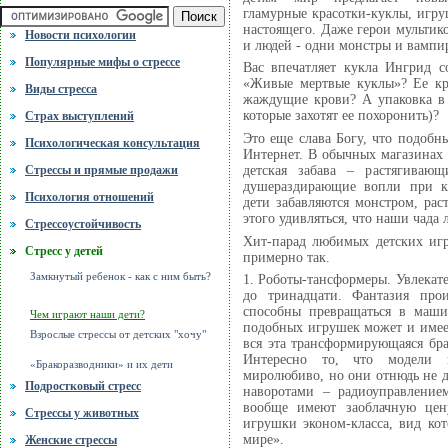
гламурные красотки-куклы, игр
настоящего. Даже герои мультик
Новости психологии
и людей - одни монстры и вампи
Популярные мифы о стрессе
Вас впечатляет кукла Ингрид 
«Живые мертвые куклы»? Ее кра
Виды стресса
жаждущие крови? А упаковка в 
которые захотят ее похоронить)?
Cтрах выступлений
Это еще слава Богу, что подобн
Психологическая консультация
Интернет. В обычных магазинах 
детская забава – растягиваю
Стрессы и прямые продажи
душераздирающие вопли при к
Психология отношений
дети забавляются монстром, раст
этого удивляться, что наши чада
Стрессоустойчивость
Хит-парад любимых детских иг
Стресс у детей
примерно так.
Замкнутый ребенок - как с ним быть?
1. Роботы-тансформеры. Увлекате
до тринадцати. Фантазия про
способны превращаться в машин
Чем играют наши дети?
подобных игрушек может и имее
Взрослые стрессы от детских "хочу"
вся эта трансформирующаяся бр
Интересно то, что модели 
«Бракоразводники» и их дети
миролюбиво, но они отнюдь не д
Подростковый стресс
наворотами – радиоуправлени
вообще имеют заоблачную цен
Стрессы у животных
игрушки эконом-класса, вид ко
мире».
Женские стрессы