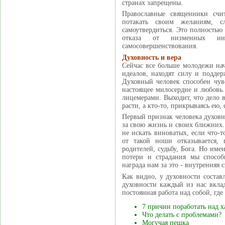
странах запрещены.
Православные священники счи
потакать своим желаниям, с
самоутвердиться. Это полностью 
отказа от низменных ин
самосовершенствования.
Духовность и вера
Сейчас все больше молодежи нач
идеалов, находят силу и поддер
Духовный человек способен чув
настоящее милосердие и любовь
лицемерами. Выходит, что дело в
расти, а кто-то, прикрываясь ею,
Первый признак человека духовно
за свою жизнь и своих ближних. 
не искать виноватых, если что-
от такой ноши отказывается, п
родителей, судьбу, Бога. Но име
потери и страдания мы способ
награда нам за это - внутренняя 
Как видно, у духовности состав
духовности каждый из нас вкла
постоянная работа над собой, гд
7 причин поработать над х
Что делать с проблемами?
Могучая пешка