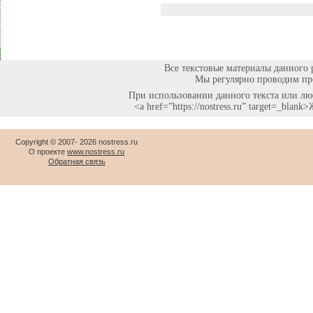
Все текстовые материалы данного 
Мы регулярно проводим про
При использовании данного текста или люб
<a href=”https://nostress.ru” target=_bla
Copyright © 2007-
2026 nostress.ru
О проекте
www.nostress.ru
Обратная связь