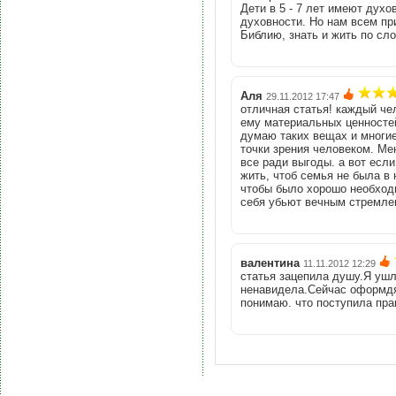
Дети в 5 - 7 лет имеют духо
духовности. Но нам всем пр
Библию, знать и жить по с
Аля
29.11.2012 17:47
отличная статья! каждый че
ему материальных ценностей
думаю таких вещах и многие
точки зрения человеком. Ме
все ради выгоды. а вот есл
жить, чтоб семья не была в 
чтобы было хорошо необход
себя убьют вечным стремлен
валентина
11.11.2012 12:29
статья зацепила душу.Я ушл
ненавидела.Сейчас оформдяю
понимаю. что поступила пра