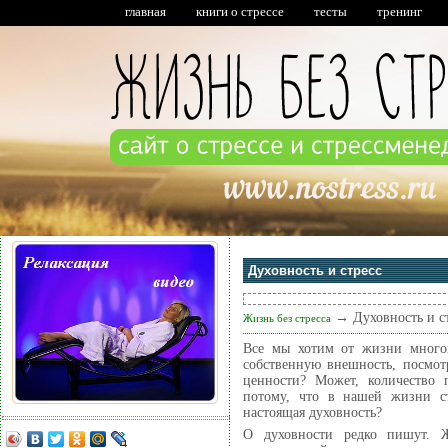
главная
книги о стрессе
тесты
тренинг
Духовность и стресс
→
Духовность и с
Жизнь без стресса
Все мы хотим от жизни многого
собственную внешность, посмо
ценности? Может, количество
потому, что в нашей жизни с
настоящая духовность?
О духовности редко пишут. Ж