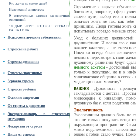
Кто же ты на самом деле?
Стремление к карьере обусловле
Новогодний антистресс
близкими, здоровье, сфера увле
9 естественных законов гармоничных
своего пути, выбор его и полна
отношений
означает жить не так, как тебе
принципы. Люди готовы жить ск
10 ДЫР, ЧЕРЕЗ КОТОРЫЕ УТЕКАЕТ
ВАША СИЛА
испытывать гораздо меньше стрес
Психосоматические заболевания
Уход с больших должностей 
дауншифтинг. И волна его с ка
важнее качество, а не статусно
Стрессы на работе
Покупки всегда были человеческ
немного пересмотреть свои желани
Стрессы домашние
духовному развитию будут сде
немного аскетом
- достойный выб
только к покупкам, но и к инф
Стрессы спортивные
многочасовое общение в сетях - н
Зеркала стресса
медитацию или молитву?
Духовность преимущ
ВАЖНО!
Стрессы учебные
закладываются с детства. Прост
Осенняя депрессия
милосердие к инвалиду, помо
духовную базу, если родители са
От стресса к депрессии
Экологичность
Экспресс-помощь в стрессовых
Экологичным должно быть не то
ситуациях
это не только покупать вещи и
окружающем пространстве. Сюда 
Лекарства от стресса
мимо подснежников, занесенных
рядом с тобой стало лучше. Помо
Пища от стресса