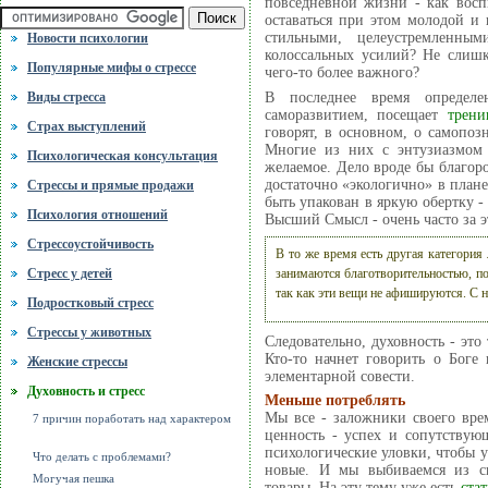
повседневной жизни - как воспи
оставаться при этом молодой и
стильными, целеустремленн
Новости психологии
колоссальных усилий? Не слиш
Популярные мифы о стрессе
чего-то более важного?
В последнее время определен
Виды стресса
саморазвитием, посещает
трени
Cтрах выступлений
говорят, в основном, о самопо
Многие из них с энтузиазмом 
Психологическая консультация
желаемое. Дело вроде бы благор
достаточно «экологично» в пла
Стрессы и прямые продажи
быть упакован в яркую обертку -
Психология отношений
Высший Смысл - очень часто за э
Стрессоустойчивость
В то же время есть другая категория
занимаются благотворительностью, по
Стресс у детей
так как эти вещи не афишируются. С н
Подростковый стресс
Стрессы у животных
Следовательно, духовность - это
Кто-то начнет говорить о Боге 
Женские стрессы
элементарной совести.
Духовность и стресс
Меньше потреблять
Мы все - заложники своего врем
7 причин поработать над характером
ценность - успех и сопутствую
психологические уловки, чтобы у
Что делать с проблемами?
новые. И мы выбиваемся из сил
Могучая пешка
товары. На эту тему уже есть
ста