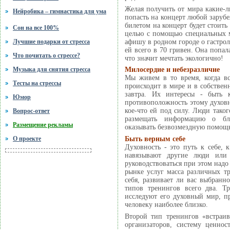
Желая получить от мира какие-л
Нейробика – гимнастика для ума
попасть на концерт любой зарубе
билетом на концерт будет стоить
Сон на все 100%
целью с помощью специальных м
афишу в родном городе о гастроля
Лучшие подарки от стресса
ей всего в 70 гривен. Она попал
Что почитать о стрессе?
что значит мечтать экологично!
Музыка для снятия стресса
Милосердие и небезразличие
Мы живем в то время, когда вс
Тесты на стрессы
происходит в мире и в собственн
завтра. Их интересы - быть 
Юмор
противоположность этому духовна
кое-что ей под силу. Люди таког
Вопрос-ответ
размещать информацию о бла
Размещение рекламы
оказывать безвозмездную помощь 
Быть верным себе
О проекте
Духовность - это путь к себе,
навязывают другие люди или
руководствоваться при этом надо 
рынке услуг масса различных тр
себя, развивает ли вас выбран
типов тренингов всего два. Т
исследуют его духовный мир, п
человеку наиболее близко.
Второй тип тренингов «встраив
организаторов, систему ценно