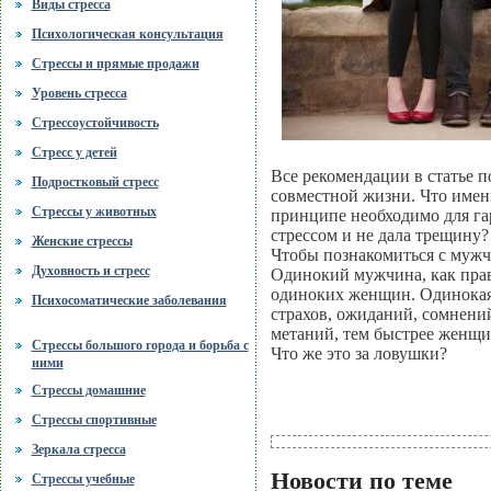
Виды стресса
Психологическая консультация
Стрессы и прямые продажи
Уровень стресса
Стрессоустойчивость
Стресс у детей
Все рекомендации в статье 
Подростковый стресс
совместной жизни. Что имен
Стрессы у животных
принципе необходимо для га
стрессом и не дала трещину?
Женские стрессы
Чтобы познакомиться с мужч
Духовность и стресс
Одинокий мужчина, как прав
одиноких женщин. Одинокая 
Психосоматические заболевания
страхов, ожиданий, сомнени
метаний, тем быстрее женщин
Стрессы большого города и борьба с
Что же это за ловушки?
ними
Стрессы домашние
Стрессы спортивные
Зеркала стресса
Новости по теме
Стрессы учебные