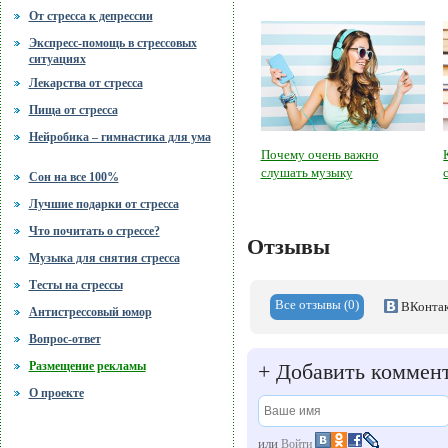
От стресса к депрессии
Экспресс-помощь в стрессовых
ситуациях
Лекарства от стресса
Пища от стресса
Нейробика – гимнастика для ума
Почему очень важно
слушать музыку
Сон на все 100%
Лучшие подарки от стресса
Что почитать о стрессе?
Отзывы
Музыка для снятия стресса
Тесты на стрессы
Все отзывы (0)
ВКонтак
Антистрессовый юмор
Вопрос-ответ
+
Добавить коммен
Размещение рекламы
О проекте
или
Войти