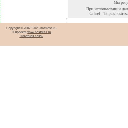
Мы регу
При использовании данн
<a href=”https://nostr
Copyright © 2007-
2026 nostress.ru
О проекте
www.nostress.ru
Обратная связь