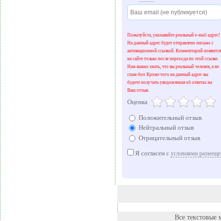
Пожалуйста, указывайте реальный e-mail адрес!
На данный адрес будет отправлено письмо с
активационной ссылкой. Комментарий появится
на сайте только после перехода по этой ссылке.
Нам важно знать, что вы реальный человек, а не
спам-бот. Кроме того на данный адрес вы
будете получать уведомления об ответах на
Ваш отзыв.
Оценка
Положительный отзыв
Нейтральный отзыв
Отрицательный отзыв
Я согласен с
условиями размеще
Все текстовые 