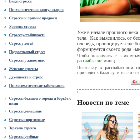
Виды стресса
Психологическая консультация
Стрессы и прямые продажи
Уровень стресса
Уже в начале прошлого века
Стрессоустойчивость
тела. Как выяснилось, от бе
очередь, провоцирует еще б
Стресс у детей
формируется своего рода «
Подростковый стресс
Чтобы покончить с замкнут
Стрессы у животных
расслабление
мышц.
Поскольку в расслабленном с
Женские стрессы
приводит к балансу в теле и со
Духовность и стресс
Психосоматические заболевания
Стрессы большого города и борьба с
Новости по теме
ними
Стрессы домашние
Стрессы спортивные
Зеркала стресса
Стрессы учебные