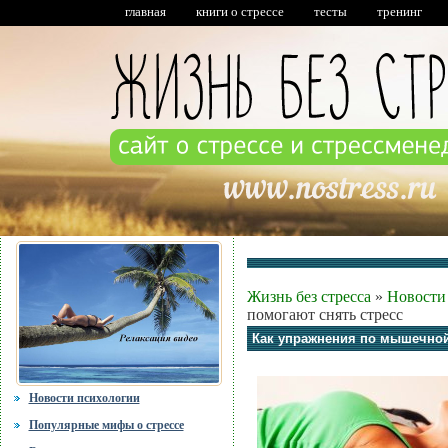
главная
книги о стрессе
тесты
тренинг
Жизнь без стресса
»
Новости
помогают снять стресс
Как упражнения по мышечной
Новости психологии
Популярные мифы о стрессе