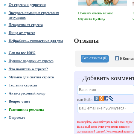
От стресса к депрессии
Почему очень важно
Экспресс-помощь в стрессовых
ситуациях
слушать музыку
Лекарства от стресса
Пища от стресса
Отзывы
Нейробика – гимнастика для ума
Сон на все 100%
Все отзывы (0)
ВКонтак
Лучшие подарки от стресса
Что почитать о стрессе?
+
Добавить коммен
Музыка для снятия стресса
Тесты на стрессы
Антистрессовый юмор
или
Войти
Вопрос-ответ
Размещение рекламы
О проекте
Пожалуйста, указывайте реальный e-mail адрес!
На данный адрес будет отправлено письмо с
активационной ссылкой. Комментарий появится