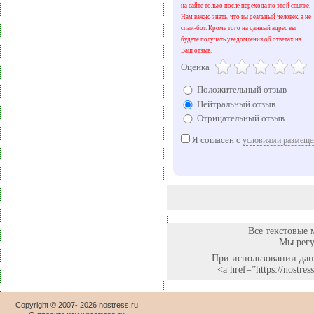
на сайте только после перехода по этой ссылке.
Нам важно знать, что вы реальный человек, а не
спам-бот. Кроме того на данный адрес вы
будете получать уведомления об ответах на
Ваш отзыв.
Оценка
Положительный отзыв
Нейтральный отзыв
Отрицательный отзыв
Я согласен с
условиями размеще
Все текстовые 
Мы регу
При использовании данн
<a href=”https://nostr
Copyright © 2007-
2026 nostress.ru