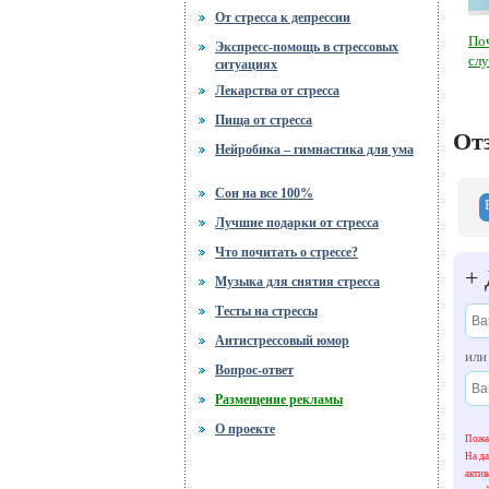
От стресса к депрессии
По
Экспресс-помощь в стрессовых
сл
ситуациях
Лекарства от стресса
Пища от стресса
От
Нейробика – гимнастика для ума
Сон на все 100%
Лучшие подарки от стресса
Что почитать о стрессе?
+
Музыка для снятия стресса
Тесты на стрессы
Антистрессовый юмор
ил
Вопрос-ответ
Размещение рекламы
О проекте
Пожал
На да
акти