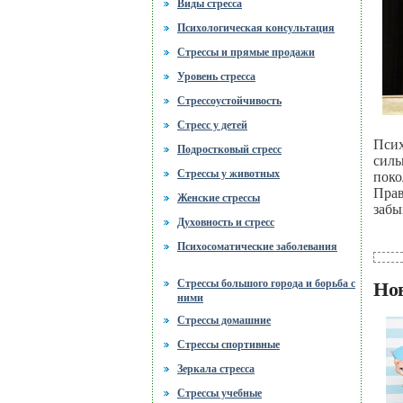
Виды стресса
Психологическая консультация
Стрессы и прямые продажи
Уровень стресса
Стрессоустойчивость
Стресс у детей
Псих
Подростковый стресс
силь
Стрессы у животных
поко
Прав
Женские стрессы
забы
Духовность и стресс
Психосоматические заболевания
Стрессы большого города и борьба с
Но
ними
Стрессы домашние
Стрессы спортивные
Зеркала стресса
Стрессы учебные