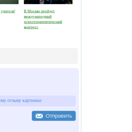
 учителя!
В Москве пройдет
международный
психотерапевтический
конгресс
му отзыву картинки
Отправить