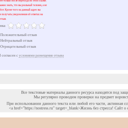
йте только после перехода по этой ссылке.
ажно знать, что вы реальный человек, а не
бот. Кроме того на данный адрес вы
е получать уведомления об ответах на
тзыв.
нка
Положительный отзыв
Нейтральный отзыв
Отрицательный отзыв
 согласен с
условиями размещения отзыва
Все текстовые материалы данного ресурса находятся под защ
Мы регулярно проводим проверки на предмет воровст
При использовании данного текста или любой его части, активная с
<a href=”https://nostress.ru” target=_blank>Жизнь без стресса! Сайт 