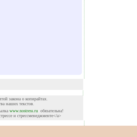
итой закона о копирайтах.
ва наших текстов.
сылка
www.nostress.ru
обязательна!
о стрессе и стрессменеджменте</a>