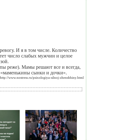
вогу. И я в том числе. Количество
стет число слабых мужчин и целое
зой.
пы реже). Мамы решают все и всегда,
я «маменькины сынки и дочки».
http://www.nostress.ru/psixologiya-silnoj-zhenshhiny.html