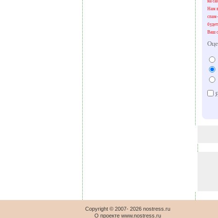
на са
Нам в
спам-
будет
Ваш о
Оце
Я
Copyright © 2007-
2026 nostress.ru
О проекте
www.nostress.ru