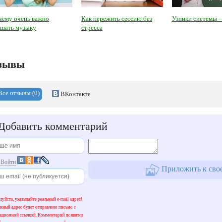
чему очень важно
Как пережить сессию без
Узники системы –
ушать музыку
стресса
зывы
Все отзывы (0)
ВКонтакте
Добавить комментарий
и
Войти
Приложить к свое
уйста, указывайте реальный e-mail адрес!
нный адрес будет отправлено письмо с
вационной ссылкой. Комментарий появится