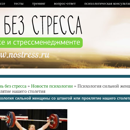
ессе
тесты
тренинг
вопрос-ответ
психологическая консульта
ь без стресса
»
Новости психологии
»
Психология сильной жен
лятие нашего столетия
хология сильной женщины со штангой или проклятие нашего столет