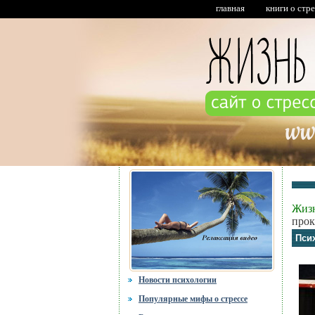
главная
книги о стр
Жизн
прок
Пси
Новости психологии
Популярные мифы о стрессе