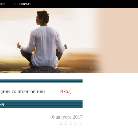
ция
о проекте
щины со штангой или
Вход
ия
6 августа 2017