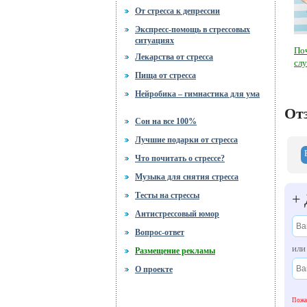
От стресса к депрессии
Экспресс-помощь в стрессовых
ситуациях
По
Лекарства от стресса
сл
Пища от стресса
Нейробика – гимнастика для ума
От
Сон на все 100%
Лучшие подарки от стресса
Что почитать о стрессе?
Музыка для снятия стресса
+
Тесты на стрессы
Антистрессовый юмор
Вопрос-ответ
ил
Размещение рекламы
О проекте
Пожал