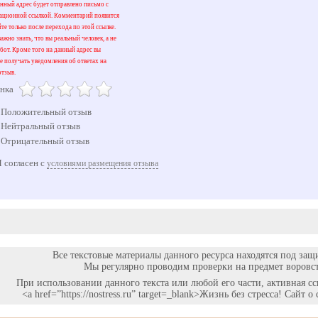
нный адрес будет отправлено письмо с
вационной ссылкой. Комментарий появится
йте только после перехода по этой ссылке.
ажно знать, что вы реальный человек, а не
бот. Кроме того на данный адрес вы
е получать уведомления об ответах на
тзыв.
нка
Положительный отзыв
Нейтральный отзыв
Отрицательный отзыв
 согласен с
условиями размещения отзыва
Все текстовые материалы данного ресурса находятся под защ
Мы регулярно проводим проверки на предмет воровст
При использовании данного текста или любой его части, активная с
<a href=”https://nostress.ru” target=_blank>Жизнь без стресса! Сайт 