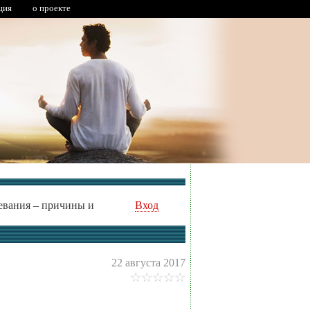
ция
о проекте
евания – причины и
Вход
22 августа 2017