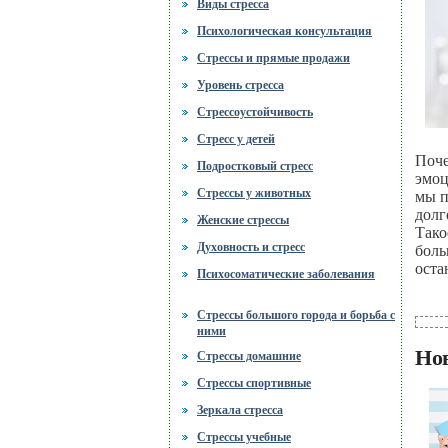
Виды стресса
Психологическая консультация
Стрессы и прямые продажи
Уровень стресса
Стрессоустойчивость
Стресс у детей
Поче
Подростковый стресс
эмоц
Стрессы у животных
мы п
долг
Женские стрессы
Тако
Духовность и стресс
боль
оста
Психосоматические заболевания
Стрессы большого города и борьба с
ними
Но
Стрессы домашние
Стрессы спортивные
Зеркала стресса
Стрессы учебные