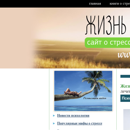
главная
книги о стр
Жизн
лече
Пси
Новости психологии
Популярные мифы о стрессе