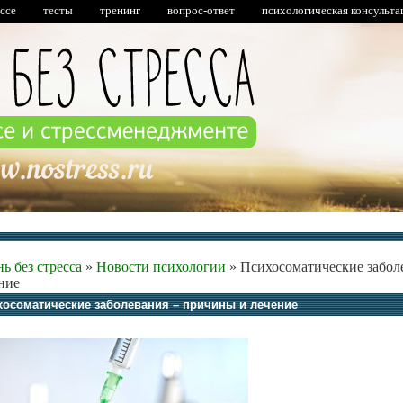
ессе
тесты
тренинг
вопрос-ответ
психологическая консульта
ь без стресса
»
Новости психологии
»
Психосоматические забол
ние
хосоматические заболевания – причины и лечение