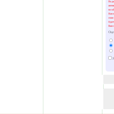
На да
акти
на са
Нам в
спам-
будет
Ваш о
Оце
Я