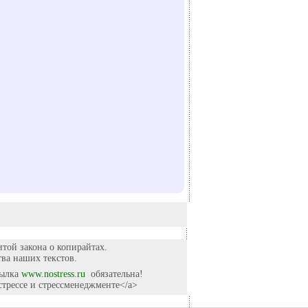
итой закона о копирайтах.
ва наших текстов.
сылка
www.nostress.ru
обязательна!
о стрессе и стрессменеджменте</a>