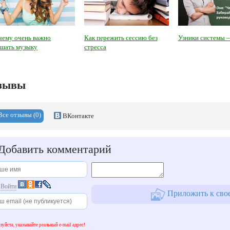
чему очень важно
Как пережить сессию без
Узники системы –
ушать музыку
стресса
зывы
Все отзывы (0)
ВКонтакте
Добавить комментарий
и
Войти
Приложить к свое
уйста, указывайте реальный e-mail адрес!