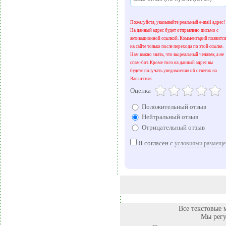
Пожалуйста, указывайте реальный e-mail адрес!
На данный адрес будет отправлено письмо с
активационной ссылкой. Комментарий появится
на сайте только после перехода по этой ссылке.
Нам важно знать, что вы реальный человек, а не
спам-бот. Кроме того на данный адрес вы
будете получать уведомления об ответах на
Ваш отзыв.
Оценка
Положительный отзыв
Нейтральный отзыв
Отрицательный отзыв
Я согласен с
условиями размеще
Все текстовые 
Мы регу