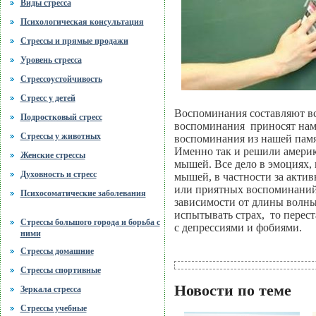
Виды стресса
Психологическая консультация
Стрессы и прямые продажи
Уровень стресса
Стрессоустойчивость
Стресс у детей
Воспоминания составляют в
Подростковый стресс
воспоминания приносят нам с
Стрессы у животных
воспоминания из нашей памят
Именно так и решили америк
Женские стрессы
мышей. Все дело в эмоциях,
Духовность и стресс
мышей, в частности за актив
или приятных воспоминаний.
Психосоматические заболевания
зависимости от длины волны 
испытывать страх, то перест
Стрессы большого города и борьба с
с депрессиями и фобиями.
ними
Стрессы домашние
Стрессы спортивные
Новости по теме
Зеркала стресса
Стрессы учебные