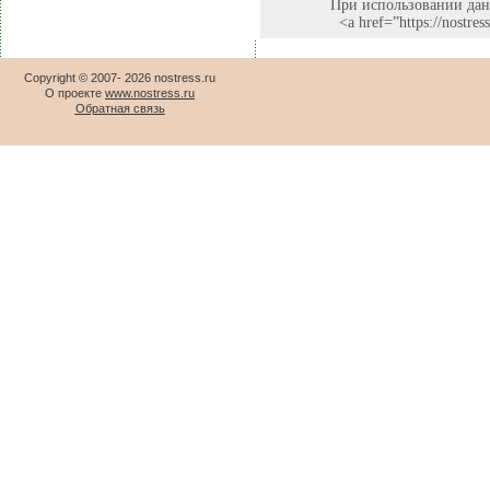
При использовании данн
<a href=”https://nostr
Copyright © 2007-
2026 nostress.ru
О проекте
www.nostress.ru
Обратная связь