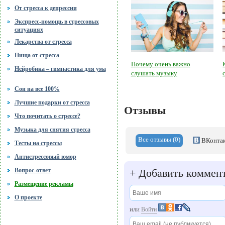
От стресса к депрессии
Экспресс-помощь в стрессовых
ситуациях
Лекарства от стресса
Пища от стресса
Почему очень важно
Нейробика – гимнастика для ума
слушать музыку
Сон на все 100%
Лучшие подарки от стресса
Отзывы
Что почитать о стрессе?
Музыка для снятия стресса
Все отзывы (0)
ВКонтак
Тесты на стрессы
Антистрессовый юмор
+
Добавить коммен
Вопрос-ответ
Размещение рекламы
О проекте
или
Войти