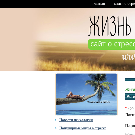
главная
книги о стр
Жизн
Рег
*
Обя
Лог
Новости психологии
Пар
Популярные мифы о стрессе