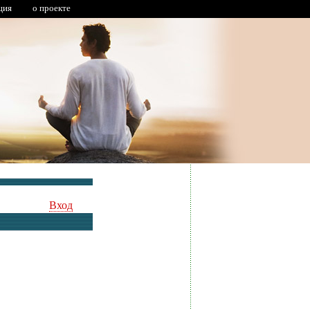
ция
о проекте
Вход