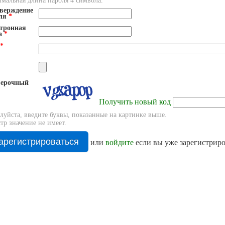
мальная длина пароля 4 символа.
верждение
оля
*
тронная
а
*
*
ерочный
Получить новый код
луйста, введите буквы, показанные на картинке выше.
тр значение не имеет.
или
войдите
если вы уже зарегистрир