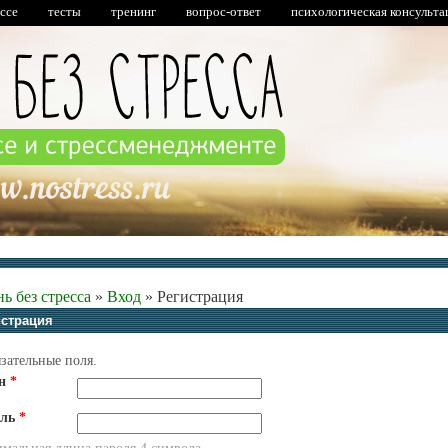
ессе
тесты
тренинг
вопрос-ответ
психологическая консульта
ь без стресса
»
Вход
»
Регистрация
истрация
зательные поля.
ин
*
оль
*