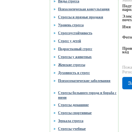
Мини
Виды стресса
Подт
пар
Психологическая консультация
Элек
Стрессы и прямые продажи
почт
Уровень стресса
Имя
Стрессоустойчивость
Фото
Стресс у детей
Пров
Подростковый стресс
код
Стрессы у животных
Женские стрессы
Пожа
Регис
Духовность и стресс
Психосоматические заболевания
Стрессы большого города и борьба с
ними
Стрессы домашние
Стрессы спортивные
Зеркала стресса
Стрессы учебные