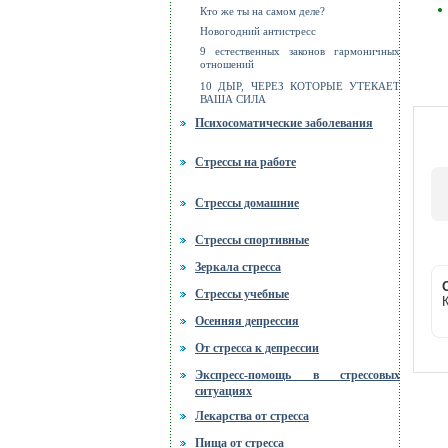
Кто же ты на самом деле?
Новогодний антистресс
9 естественных законов гармоничных
отношений
10 ДЫР, ЧЕРЕЗ КОТОРЫЕ УТЕКАЕТ
ВАША СИЛА
Психосоматические заболевания
Стрессы на работе
Стрессы домашние
Стрессы спортивные
Зеркала стресса
Стрессы учебные
К
Осенняя депрессия
От стресса к депрессии
Экспресс-помощь в стрессовых
ситуациях
Лекарства от стресса
Пища от стресса