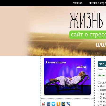
главная
книги о стр
Что 
Жизнь 
Свою 
- Что
- Нич
- А е
- У в
- А е
- У в