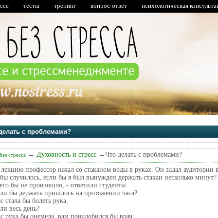
ессе
тесты
тренинг
вопрос-ответ
психологическая консульта
делать с проблемами?
→
Духовность и стресс
→
Что делать с проблемами?
без стресса
лекцию профессор начал со стаканом воды в руках. Он задал аудитории 
 бы случилось, если бы я был вынужден держать стакан несколько минут?
его бы не произошло, - ответили студенты.
сли бы держать пришлось на протяжении часа?
ас стала бы болеть рука.
сли весь день?
ас рука бы онемела, вам понадобился бы врач.