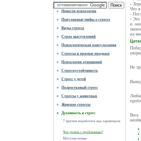
- Хор
Что я
Новости психологии
- Пос
- Это
Популярные мифы о стрессе
и они
Виды стресса
оконч
на ме
Cтрах выступлений
Цита
Психологическая консультация
Побед
увере
Стрессы и прямые продажи
Психология отношений
Не тр
Стрессоустойчивость
Стресс у детей
Выход
Подростковый стресс
Люба
Стрессы у животных
пробл
Женские стрессы
Духовность и стресс
Весь
необх
7 причин поработать над характером
Что делать с проблемами?
Могучая пешка