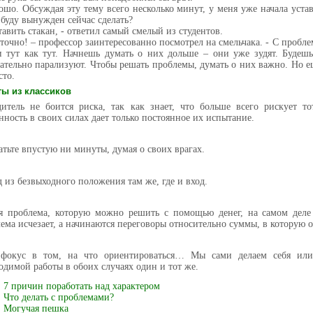
ошо. Обсуждая эту тему всего несколько минут, у меня уже начала устав
 буду вынужден сейчас сделать?
тавить стакан, - ответил самый смелый из студентов.
 точно! – профессор заинтересованно посмотрел на смельчака. - С пробле
 тут как тут. Начнешь думать о них дольше – они уже зудят. Будеш
ательно парализуют. Чтобы решать проблемы, думать о них важно. Но е
сто.
ты из классиков
итель не боится риска, так как знает, что больше всего рискует то
нность в своих силах дает только постоянное их испытание.
атьте впустую ни минуты, думая о своих врагах.
 из безвыходного положения там же, где и вход.
я проблема, которую можно решить с помощью денег, на самом деле 
ема исчезает, а начинаются переговоры относительно суммы, в которую 
 фокус в том, на что ориентироваться… Мы сами делаем себя ил
одимой работы в обоих случаях один и тот же.
7 причин поработать над характером
Что делать с проблемами?
Могучая пешка