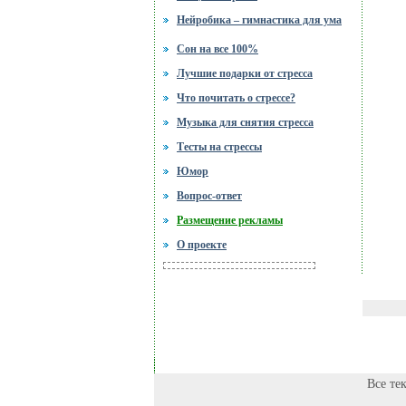
Нейробика – гимнастика для ума
Сон на все 100%
Лучшие подарки от стресса
Что почитать о стрессе?
Музыка для снятия стресса
Тесты на стрессы
Юмор
Вопрос-ответ
Размещение рекламы
О проекте
Все те