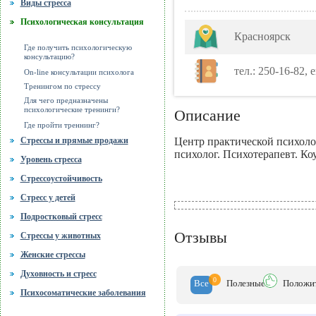
Виды стресса
Психологическая консультация
Красноярск
Где получить психологическую
консультацию?
тел.: 250-16-82,
On-line консультации психолога
Тренингом по стрессу
Для чего предназначены
психологические тренинги?
Описание
Где пройти треннинг?
Центр практической психол
Стрессы и прямые продажи
психолог. Психотерапевт. Ко
Уровень стресса
Стрессоустойчивость
Стресс у детей
Подростковый стресс
Отзывы
Стрессы у животных
Женские стрессы
Духовность и стресс
0
Все
Полезн
ые
Положи
Психосоматические заболевания