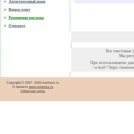
Антистрессовый юмор
Вопрос-ответ
Размещение рекламы
О проекте
Все текстовые 
Мы регу
При использовании данн
<a href=”https://nostr
Copyright © 2007-
2026 nostress.ru
О проекте
www.nostress.ru
Обратная связь