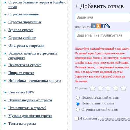
Стрессы большого города и борьба с
+
Добавить отзыв
ними
Стрессы домашние
Стрессы спортивные
или
Войти
Зеркала стресса
Стрессы учебные
От стресса к депрессии
Пожалуйста, указывайте реальный e-mail адрес!
Экспресс-помощь в стрессовых
На данный адрес будет отправлено письмо с
ситуациях
активационной ссылкой. Комментарий появится
на сайте только после перехода по этой ссылке.
Лекарства от стресса
Нам важно знать, что вы реальный человек, а не
спам-бот. Кроме того на данный адрес вы
Пища от стресса
будете получать уведомления об ответах на
Нейробика – гимнастика для ума
Ваш отзыв.
Оценка
Сон на все 100%
Положительный отзыв
Лучшие подарки от стресса
Нейтральный отзыв
Что почитать о стрессе?
Отрицательный отзыв
Музыка для снятия стресса
Я согласен с
условиями размеще
Тесты на стрессы