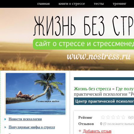
главная
книги о стрессе
тесты
тренинг
Жизнь без стресса
»
Где пол
практической психологии "Р
Центр практической психолог
Рейтинг
0(0
Новости психологии
Отзывов
0
(
0 положительны
Популярные мифы о стрессе
+
Добавить отзыв