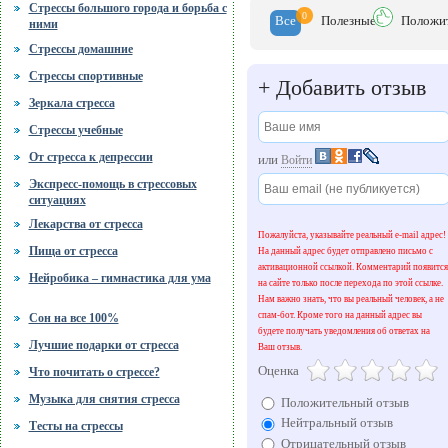
Стрессы большого города и борьба с
0
Все
Полезн
ые
Положи
ними
Стрессы домашние
Стрессы спортивные
+
Добавить отзыв
Зеркала стресса
Стрессы учебные
От стресса к депрессии
или
Войти
Экспресс-помощь в стрессовых
ситуациях
Лекарства от стресса
Пожалуйста, указывайте реальный e-mail адрес!
Пища от стресса
На данный адрес будет отправлено письмо с
активационной ссылкой. Комментарий появится
Нейробика – гимнастика для ума
на сайте только после перехода по этой ссылке.
Нам важно знать, что вы реальный человек, а не
спам-бот. Кроме того на данный адрес вы
Сон на все 100%
будете получать уведомления об ответах на
Лучшие подарки от стресса
Ваш отзыв.
Оценка
Что почитать о стрессе?
Музыка для снятия стресса
Положительный отзыв
Нейтральный отзыв
Тесты на стрессы
Отрицательный отзыв