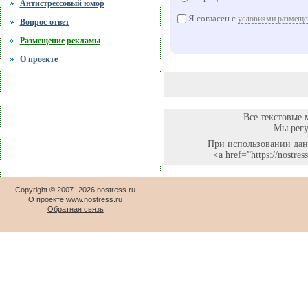
Антистрессовый юмор
Я согласен с
условиями размеще
Вопрос-ответ
Размещение рекламы
О проекте
Все текстовые 
Мы регу
При использовании данн
<a href=”https://nostr
Copyright © 2007-
2026 nostress.ru
О проекте
www.nostress.ru
Обратная связь