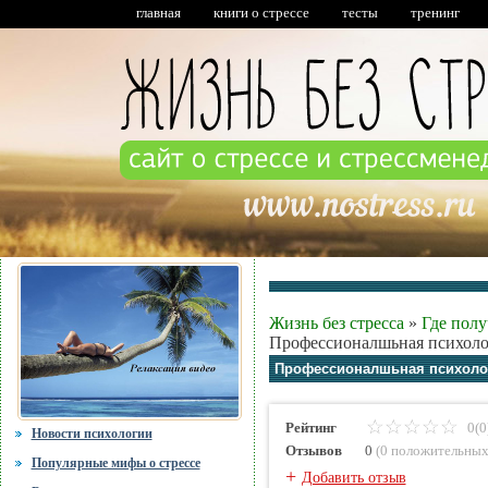
главная
книги о стрессе
тесты
тренинг
Жизнь без стресса
»
Где пол
Профессионалшьная психоло
Профессионалшьная психолог
Рейтинг
0(0
Новости психологии
Отзывов
0
(
0 положительны
Популярные мифы о стрессе
+
Добавить отзыв