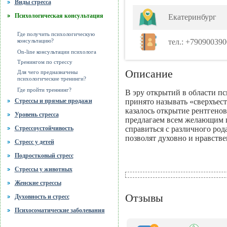
Виды стресса
Психологическая консультация
Екатеринбург
Где получить психологическую
тел.: +790900390
консультацию?
On-line консультации психолога
Тренингом по стрессу
Описание
Для чего предназначены
психологические тренинги?
Где пройти треннинг?
В эру открытий в области пс
принято называть «сверхъест
Стрессы и прямые продажи
казалось открытие рентгено
Уровень стресса
предлагаем всем желающим по
справиться с различного ро
Стрессоустойчивость
позволят духовно и нравств
Стресс у детей
Подростковый стресс
Стрессы у животных
Женские стрессы
Отзывы
Духовность и стресс
Психосоматические заболевания