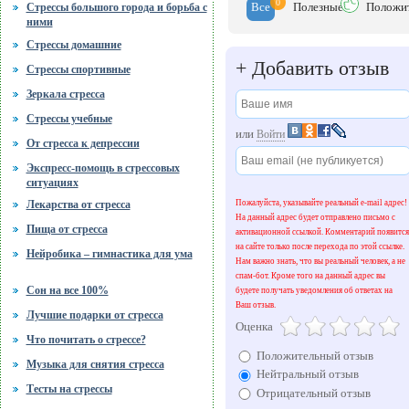
0
Все
Полезн
ые
Положи
Стрессы большого города и борьба с
ними
Стрессы домашние
+
Добавить отзыв
Стрессы спортивные
Зеркала стресса
Стрессы учебные
или
Войти
От стресса к депрессии
Экспресс-помощь в стрессовых
ситуациях
Пожалуйста, указывайте реальный e-mail адрес!
Лекарства от стресса
На данный адрес будет отправлено письмо с
Пища от стресса
активационной ссылкой. Комментарий появится
на сайте только после перехода по этой ссылке.
Нейробика – гимнастика для ума
Нам важно знать, что вы реальный человек, а не
спам-бот. Кроме того на данный адрес вы
Сон на все 100%
будете получать уведомления об ответах на
Ваш отзыв.
Лучшие подарки от стресса
Оценка
Что почитать о стрессе?
Положительный отзыв
Музыка для снятия стресса
Нейтральный отзыв
Тесты на стрессы
Отрицательный отзыв