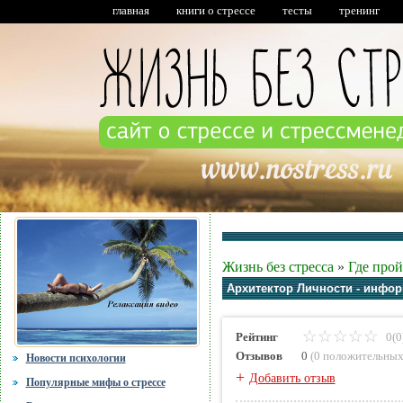
главная
книги о стрессе
тесты
тренинг
Жизнь без стресса
»
Где прой
Архитектор Личности - инфор
Рейтинг
0(0
Отзывов
0
(
0 положительны
Новости психологии
+
Добавить отзыв
Популярные мифы о стрессе