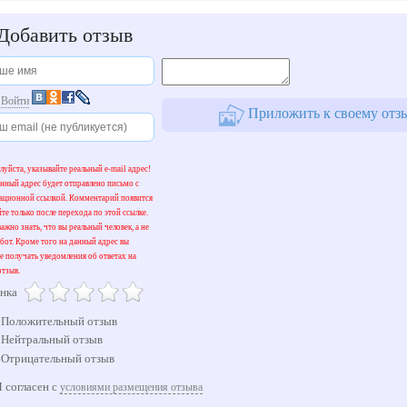
Добавить отзыв
и
Войти
Приложить к своему отз
уйста, указывайте реальный e-mail адрес!
нный адрес будет отправлено письмо с
вационной ссылкой. Комментарий появится
йте только после перехода по этой ссылке.
ажно знать, что вы реальный человек, а не
бот. Кроме того на данный адрес вы
е получать уведомления об ответах на
тзыв.
нка
Положительный отзыв
Нейтральный отзыв
Отрицательный отзыв
 согласен с
условиями размещения отзыва