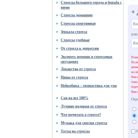
Стрессы большого города и борьба с
ними
+
Стрессы домашние
Стрессы спортивные
Зеркала стресса
ил
Стрессы учебные
От стресса к депрессии
Экспресс-помощь в стрессовых
Пожал
ситуациях
На да
акти
Лекарства от стресса
на са
Пища от стресса
Нам в
спам-
Нейробика – гимнастика для ума
будет
Ваш о
Сон на все 100%
Оце
Лучшие подарки от стресса
Что почитать о стрессе?
Музыка для снятия стресса
Я
Тесты на стрессы