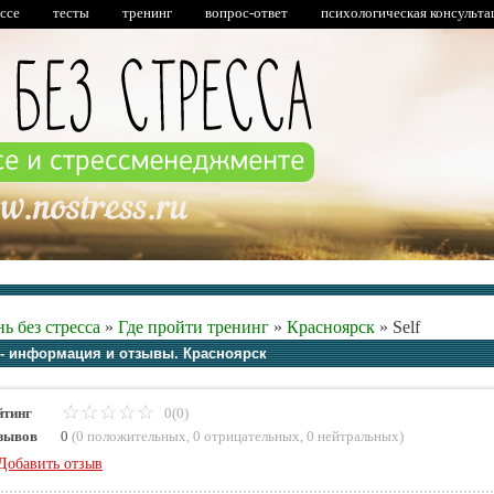
ессе
тесты
тренинг
вопрос-ответ
психологическая консульта
ь без стресса
»
Где пройти тренинг
»
Красноярск
»
Self
f - информация и отзывы. Красноярск
йтинг
0(0)
зывов
0
(
0 положительных
,
0 отрицательных
,
0 нейтральных
)
Добавить отзыв