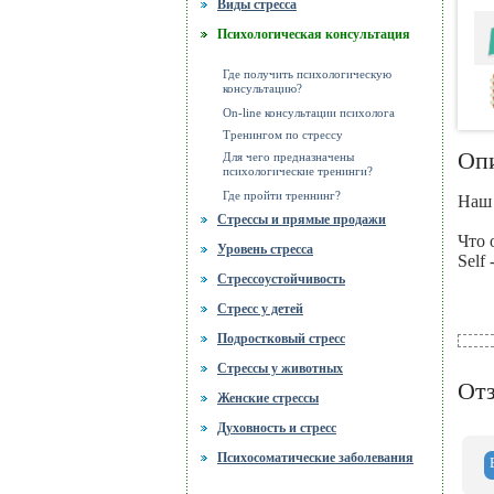
Виды стресса
Психологическая консультация
Где получить психологическую
консультацию?
On-line консультации психолога
Тренингом по стрессу
Оп
Для чего предназначены
психологические тренинги?
Где пройти треннинг?
Наш 
Стрессы и прямые продажи
Что 
Уровень стресса
Self
Стрессоустойчивость
Стресс у детей
Подростковый стресс
Стрессы у животных
От
Женские стрессы
Духовность и стресс
Психосоматические заболевания