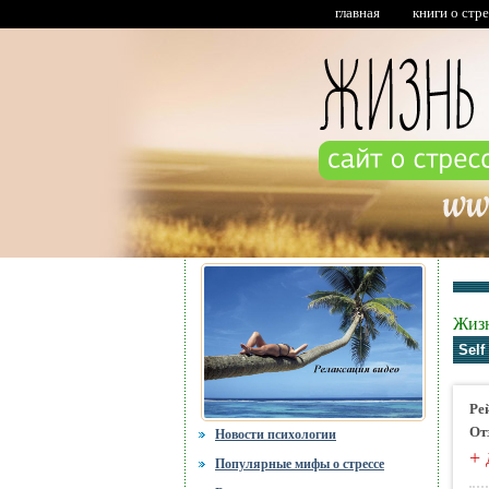
главная
книги о стр
Жизн
Sel
Ре
От
Новости психологии
+
Популярные мифы о стрессе