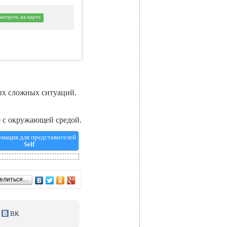
отреть на карте
ых сложных ситуаций.
е с окружающей средой.
мация для представителей
Self
елиться…
ВК