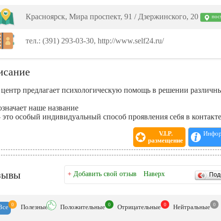
Красноярск, Мира проспект, 91 / Дзержинского, 20
посм
тел.: (391) 293-03-30, http://www.self24.ru/
исание
центр предлагает психологическую помощь в решении различн
означает наше название
 - это особый индивидуальный способ проявления себя в контакт
V.I.P.
Инфор
размещение
зывы
+
Добавить свой отзыв
Наверх
Под
0
0
0
0
Все
Полезн
ые
Положит
ельные
Отрицат
ельные
Нейтр
альные