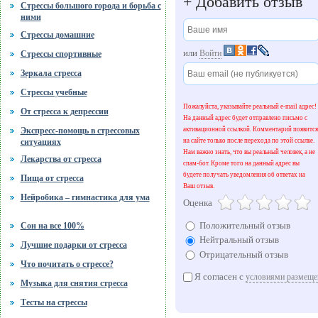
+
Добавить отзыв
Стрессы большого города и борьба с
ними
Стрессы домашние
или
Войти
Стрессы спортивные
Зеркала стресса
Стрессы учебные
Пожалуйста, указывайте реальный e-mail адрес!
От стресса к депрессии
На данный адрес будет отправлено письмо с
активационной ссылкой. Комментарий появится
Экспресс-помощь в стрессовых
на сайте только после перехода по этой ссылке.
ситуациях
Нам важно знать, что вы реальный человек, а не
Лекарства от стресса
спам-бот. Кроме того на данный адрес вы
будете получать уведомления об ответах на
Пища от стресса
Ваш отзыв.
Нейробика – гимнастика для ума
Оценка
Положительный отзыв
Сон на все 100%
Нейтральный отзыв
Лучшие подарки от стресса
Отрицательный отзыв
Что почитать о стрессе?
Я согласен с
условиями размеще
Музыка для снятия стресса
Тесты на стрессы