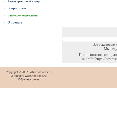
Антистрессовый юмор
Вопрос-ответ
Размещение рекламы
О проекте
Все текстовые 
Мы регу
При использовании данн
<a href=”https://nostr
Copyright © 2007-
2026 nostress.ru
О проекте
www.nostress.ru
Обратная связь