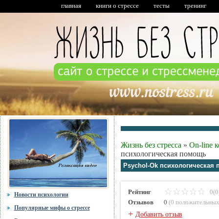
главная
книги о стрессе
тесты
тренинг
Жизнь без стресса
»
On-line 
психологическая помощь
Psychol-Ok психологическая
Рейтинг
0(0
Новости психологии
Отзывов
0
(
0 положительны
Популярные мифы о стрессе
+
Добавить отзыв