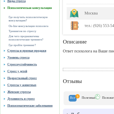
Виды стресса
Психологическая консультация
Москва
Где получить психологическую
консультацию?
тел.: (926) 553-5
On-line консультации психолога
Тренингом по стрессу
Для чего предназначены
психологические тренинги?
Описание
Где пройти треннинг?
Ответ психолога на Ваше пис
Стрессы и прямые продажи
Уровень стресса
Стрессоустойчивость
Стресс у детей
Подростковый стресс
Отзывы
Стрессы у животных
Женские стрессы
0
Все
Полезн
ые
Положи
Духовность и стресс
Психосоматические заболевания