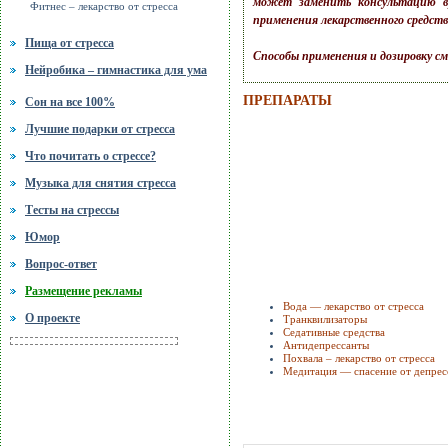
может заменить консультацию в
Фитнес – лекарство от стресса
применения лекарственного средств
Пища от стресса
Способы применения и дозировку см
Нейробика – гимнастика для ума
ПРЕПАРАТЫ
Сон на все 100%
Лучшие подарки от стресса
Что почитать о стрессе?
Музыка для снятия стресса
Тесты на стрессы
Юмор
Вопрос-ответ
Размещение рекламы
Вода — лекарство от стресса
О проекте
Транквилизаторы
Седативные средства
Антидепрессанты
Похвала – лекарство от стресса
Медитация — спасение от депрес