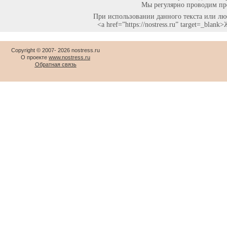
Мы регулярно проводим про
При использовании данного текста или люб
<a href=”https://nostress.ru” target=_bla
Copyright © 2007-
2026 nostress.ru
О проекте
www.nostress.ru
Обратная связь