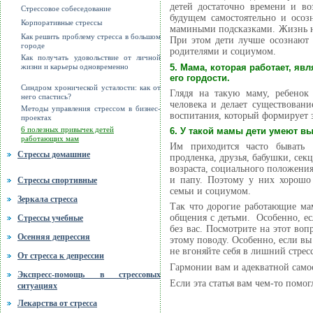
детей достаточно времени и в
Стрессовое собеседование
будущем самостоятельно и осоз
Корпоративные стрессы
мамиными подсказками. Жизнь на
Как решить проблему стресса в большом
При этом дети лучше осознают 
городе
родителями и социумом.
Как получать удовольствие от личной
5. Мама, которая работает, я
жизни и карьеры одновременно
его гордости.
Синдром хронической усталости: как от
Глядя на такую маму, ребенок
него спастись?
человека и делает существовани
Методы управления стрессом в бизнес-
воспитания, который формирует 
проектах
6 полезных привычек детей
6. У такой мамы дети умеют в
работающих мам
Им приходится часто бывать
Стрессы домашние
продленка, друзья, бабушки, сек
возраста, социального положения
и папу. Поэтому у них хорошо
Стрессы спортивные
семьи и социумом.
Зеркала стресса
Так что дорогие работающие мам
общения с детьми. Особенно, есл
Стрессы учебные
без вас. Посмотрите на этот воп
Осенняя депрессия
этому поводу. Особенно, если вы 
не вгоняйте себя в лишний стресс
От стресса к депрессии
Гармонии вам и адекватной само
Экспресс-помощь в стрессовых
Если эта статья вам чем-то помо
ситуациях
Лекарства от стресса