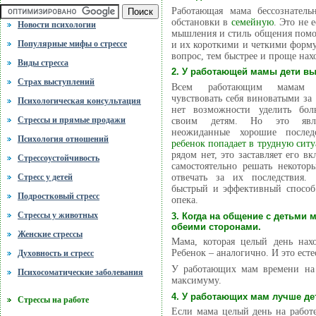
Работающая мама бессознатель
обстановки в
семейную
. Это не 
Новости психологии
мышления и стиль общения помог
Популярные мифы о стрессе
и их короткими и четкими форму
вопрос, тем быстрее и проще нах
Виды стресса
2. У работающей мамы дети в
Cтрах выступлений
Всем работающим мамам с
чувствовать себя виноватыми за 
Психологическая консультация
нет возможности уделить бол
Стрессы и прямые продажи
своим детям. Но это явл
неожиданные хорошие последс
Психология отношений
ребенок попадает в трудную сит
рядом нет, это заставляет его вк
Стрессоустойчивость
самостоятельно решать некотор
отвечать за их последствия
Стресс у детей
быстрый и эффективный способ 
Подростковый стресс
опека.
Стрессы у животных
3. Когда на общение с детьми 
обеими сторонами.
Женские стрессы
Мама, которая целый день нах
Ребенок – аналогично. И это ест
Духовность и стресс
У работающих мам времени на 
Психосоматические заболевания
максимуму.
4. У работающих мам лучше де
Стрессы на работе
Если мама целый день на работе