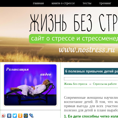
главная
книги о стрессе
тесты
тренинг
6 полезных привычек детей 
→
Жизнь без стресса
Стрессы на работе
Современные женщины научились
воспитание детей. В том, что м
прямая выгода для всех участни
полезно для детей в плане выраб
1. Ее дети способны четко из