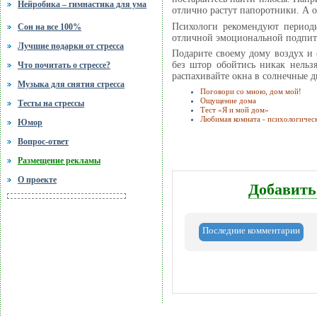
Нейробика – гимнастика для ума
отлично растут папоротники. А 
Психологи рекомендуют период
Сон на все 100%
отличной эмоциональной подпит
Лучшие подарки от стресса
Подарите своему дому воздух и 
без штор обойтись никак нельз
Что почитать о стрессе?
распахивайте окна в солнечные д
Музыка для снятия стресса
Поговори со мною, дом мой!
Ощущение дома
Тесты на стрессы
Тест «Я и мой дом»
Любимая комната - психологическ
Юмор
Вопрос-ответ
Размещение рекламы
О проекте
Добавить
Последние комментарии