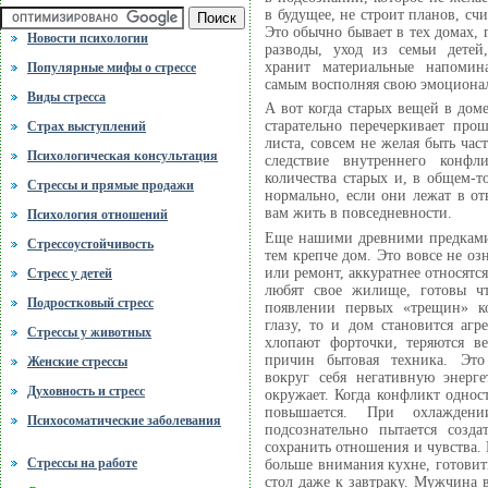
в будущее, не строит планов, счи
Это обычно бывает в тех домах,
Новости психологии
разводы, уход из семьи детей
хранит материальные напомин
Популярные мифы о стрессе
самым восполняя свою эмоциона
Виды стресса
А вот когда старых вещей в доме 
старательно перечеркивает прош
Cтрах выступлений
листа, совсем не желая быть час
Психологическая консультация
следствие внутреннего конфл
количества старых и, в общем-
Стрессы и прямые продажи
нормально, если они лежат в о
вам жить в повседневности.
Психология отношений
Еще нашими древними предками 
Стрессоустойчивость
тем крепче дом. Это вовсе не озн
или ремонт, аккуратнее относятс
Стресс у детей
любят свое жилище, готовы чт
Подростковый стресс
появлении первых «трещин» к
глазу, то и дом становится аг
Стрессы у животных
хлопают форточки, теряются в
причин бытовая техника. Это
Женские стрессы
вокруг себя негативную энерге
Духовность и стресс
окружает. Когда конфликт однос
повышается. При охлажден
Психосоматические заболевания
подсознательно пытается созд
сохранить отношения и чувства. 
Стрессы на работе
больше внимания кухне, готовит
стол даже к завтраку. Мужчина 