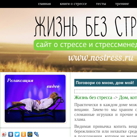
главная
книги о стрессе
тесты
тренинг
Поговори со мною, дом мой!
Жизнь без стресса
->
Дом, ко
Практически в каждом доме мож
вещами. Зачем-то мы храним 
сломанные игрушки и прочие в
хлама.
Видимая привычка копить вещ
бережливости или нехватке сред
в подсознании, которое не желае