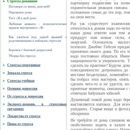
Стрессы домашние
партнершу подвигами на почв
Поговори со мною, дом мой!
охранительная реакция связан
положение семьи до тех пор, пока
Ощущение дома
на свои места.
Тест «Я и мой дом»
Раз уж существует взаимосвя
Любимая комната - психологическое
относиться к домам надо по-челов
зеркало внутреннего «Я»
наши дома ответят нам тем ж
придадут нам новые силы, во
Как ужиться под одной крышей с
родственниками и избежать стрессов
энергией. Основатель эколог
психолог Джеймс Гибсон придае
Боремся с бытовой депрессией
принятию своего дома. По его т
надо постоянно общаться. Имен
Уборка без стресса
защищенности и уверенности. То
Стрессы спортивные
сделать на практике? Будучи дом
повседневности: дотроньтесь до 
Зеркала стресса
местами безделушки, поменяйте 
бы побрал этих мастеров, опять
Стрессы учебные
сделать чего-то и не удастся, 
приятные моменты, связанные с 
Осенняя депрессия
отмечали бабушкин юбилей.
От стресса к депрессии
Душевный покой дома надо бере
Экспресс-помощь в стрессовых
выставляются напоказ. Для все
ситуациях
ушедших. Старые вещи и фотогр
обозрении.
Лекарства от стресса
Не требуйте от дома слишком мн
Пища от стресса
свойственно ходить в халате 
постарайтесь найти плюсы. Напри