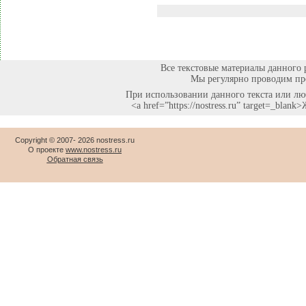
Все текстовые материалы данного 
Мы регулярно проводим про
При использовании данного текста или люб
<a href=”https://nostress.ru” target=_bla
Copyright © 2007-
2026 nostress.ru
О проекте
www.nostress.ru
Обратная связь