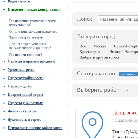
Виды стресса
Психологическая консультация
Поиск
Где получить психологическую
консультацию?
On-line консультации психолога
Выберите город
Тренингом по стрессу
Для чего предназначены
Все
Москва
Санкт-Петер
психологические тренинги?
Красноярск
Нижний Новгор
Где пройти треннинг?
Выбрать другой город
Стрессы и прямые продажи
Уровень стресса
Сортировать по
рейтингу
Стрессоустойчивость
Стресс у детей
Выберите район
Подростковый стресс
Стрессы у животных
Женские стрессы
Центр психо
Духовность и стресс
г. Екатеринбу
Психосоматические заболевания
Тел.:
+7(343)
Сайт:
http:/