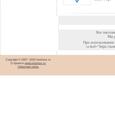
Все текстов
Мы р
При использовании 
<a href=”https://no
Copyright © 2007-
2026 nostress.ru
О проекте
www.nostress.ru
Обратная связь