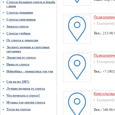
Стрессы большого города и борьба
с ними
Стрессы домашние
Психологич
Стрессы спортивные
г. Екатеринбу
Зеркала стресса
Тел.:
213-90-
Стрессы учебные
От стресса к депрессии
Экспресс-помощь в стрессовых
ситуациях
Психологич
Лекарства от стресса
г. Екатеринбу
Пища от стресса
Тел.:
+7 (902
Нейробика – гимнастика для ума
Сон на все 100%
Лучшие подарки от стресса
Консультац
Что почитать о стрессе?
г. Екатеринбу
Музыка для снятия стресса
Тесты на стрессы
Тел.:
348-86-