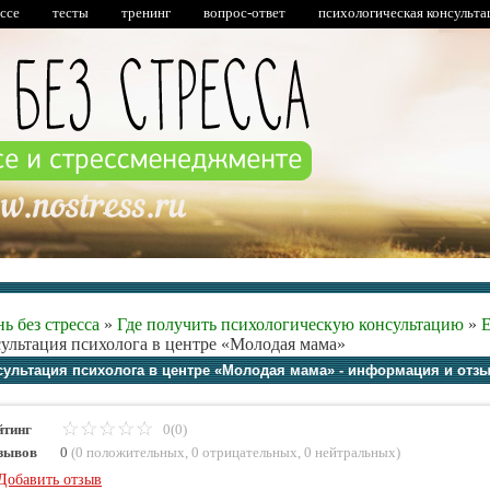
ессе
тесты
тренинг
вопрос-ответ
психологическая консульта
ь без стресса
»
Где получить психологическую консультацию
»
Е
ультация психолога в центре «Молодая мама»
сультация психолога в центре «Молодая мама» - информация и отз
йтинг
0(0)
зывов
0
(
0 положительных
,
0 отрицательных
,
0 нейтральных
)
Добавить отзыв