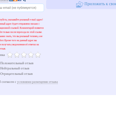
и
Войти
Приложить к свое
уйста, указывайте реальный e-mail адрес!
нный адрес будет отправлено письмо с
вационной ссылкой. Комментарий появится
йте только после перехода по этой ссылке.
ажно знать, что вы реальный человек, а не
бот. Кроме того на данный адрес вы
е получать уведомления об ответах на
тзыв.
нка
Положительный отзыв
Нейтральный отзыв
Отрицательный отзыв
 согласен с
условиями размещения отзыва