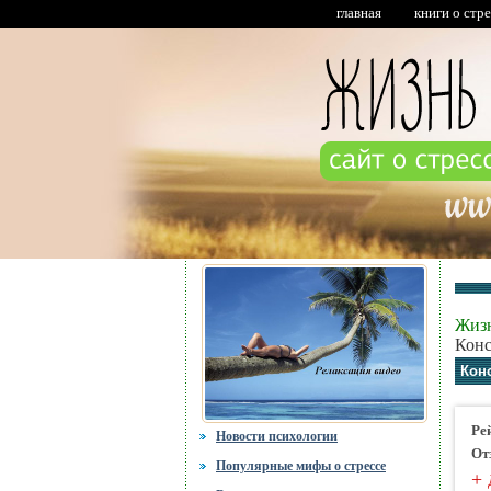
главная
книги о стр
Жизн
Конс
Кон
Ре
Новости психологии
От
Популярные мифы о стрессе
+