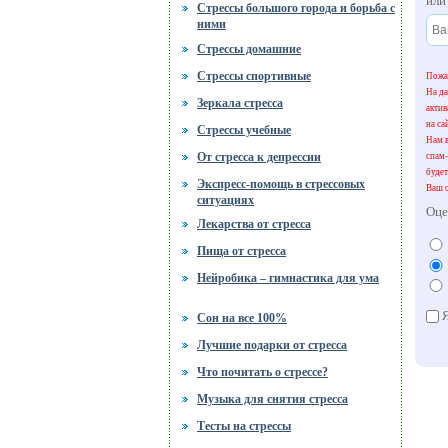
ил
Стрессы большого города и борьба с
ними
Стрессы домашние
Стрессы спортивные
Пожал
На да
Зеркала стресса
акти
на са
Стрессы учебные
Нам в
От стресса к депрессии
спам-
будет
Экспресс-помощь в стрессовых
Ваш о
ситуациях
Оце
Лекарства от стресса
Пища от стресса
Нейробика – гимнастика для ума
Я
Сон на все 100%
Лучшие подарки от стресса
Что почитать о стрессе?
Музыка для снятия стресса
Тесты на стрессы