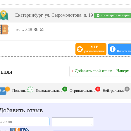
Екатеринбург, ул. Сыромолотова, д. 19
посмотреть на карте
тел.: 348-86-65
V.I.P.
размещение
Консуль
зывы
+
Добавить свой отзыв
Наверх
0
0
0
0
Все
Полезн
ые
Положит
ельные
Отрицат
ельные
Нейтр
альные
Добавить отзыв