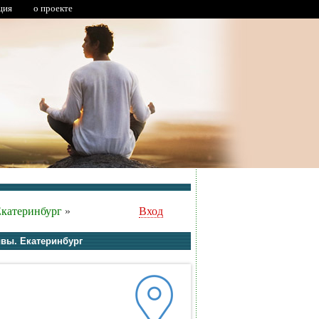
ция
о проекте
катеринбург
»
Вход
ывы. Екатеринбург