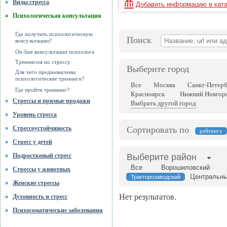
Виды стресса
Добавить информацию в кат
Психологическая консультация
Где получить психологическую
Поиск
консультацию?
On-line консультации психолога
Тренингом по стрессу
Выберите город
Для чего предназначены
психологические тренинги?
Все
Москва
Санкт-Петер
Где пройти треннинг?
Красноярск
Нижний Новгор
Стрессы и прямые продажи
Выбрать другой город
Уровень стресса
Сортировать по
Стрессоустойчивость
рейтингу
Стресс у детей
Выберите район
Подростковый стресс
Все
Ворошиловский
Стрессы у животных
Центральн
Тракторозаводский
Женские стрессы
Нет результатов.
Духовность и стресс
Психосоматические заболевания