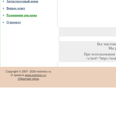
Антистрессовый юмор
Вопрос-ответ
Размещение рекламы
О проекте
Все текстов
Мы р
При использовании 
<a href=”https://no
Copyright © 2007-
2026 nostress.ru
О проекте
www.nostress.ru
Обратная связь