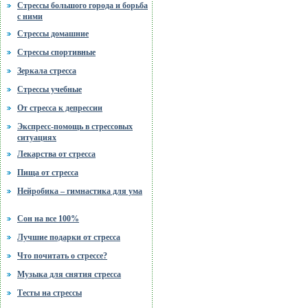
Стрессы большого города и борьба
с ними
Стрессы домашние
Стрессы спортивные
Зеркала стресса
Стрессы учебные
От стресса к депрессии
Экспресс-помощь в стрессовых
ситуациях
Лекарства от стресса
Пища от стресса
Нейробика – гимнастика для ума
Сон на все 100%
Лучшие подарки от стресса
Что почитать о стрессе?
Музыка для снятия стресса
Тесты на стрессы