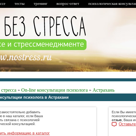
ессе
тесты
тренинг
вопрос-ответ
психологическая консульта
 стресса
»
On-line консультации психолога
»
Астрахань
онсультации психолога в Астрахани
самостоятельно добавить
Если Вы имеет
 в наш каталог, если Ваша
психологически
ть связана с психологией
отзыв
, Ваша и
Оставьте
ической консультацией.
ить информацию в каталог