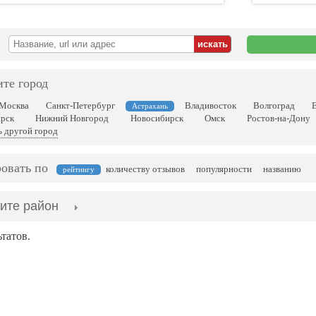
те город
Москва
Санкт-Петербург
Владивосток
Волгоград
Астрахань
рск
Нижний Новгород
Новосибирск
Омск
Ростов-на-Дону
 другой город
овать по
количеству отзывов
популярности
названию
рейтингу
ите район
ьтатов.