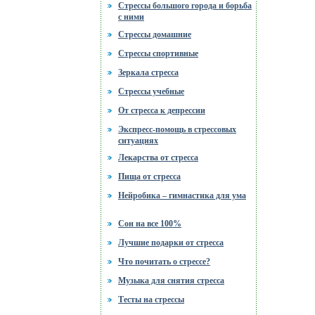
Стрессы большого города и борьба
с ними
Стрессы домашние
Стрессы спортивные
Зеркала стресса
Стрессы учебные
От стресса к депрессии
Экспресс-помощь в стрессовых
ситуациях
Лекарства от стресса
Пища от стресса
Нейробика – гимнастика для ума
Сон на все 100%
Лучшие подарки от стресса
Что почитать о стрессе?
Музыка для снятия стресса
Тесты на стрессы