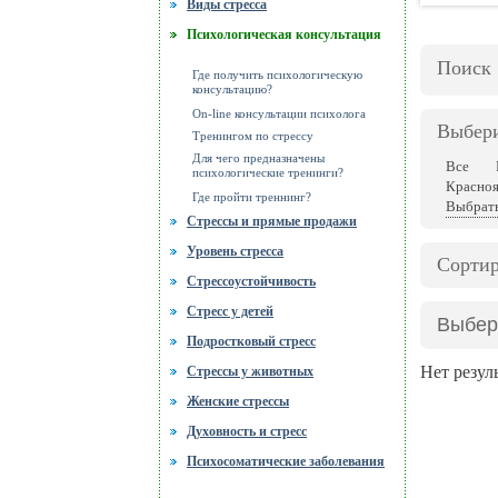
Виды стресса
Психологическая консультация
Поиск
Где получить психологическую
консультацию?
On-line консультации психолога
Выбери
Тренингом по стрессу
Для чего предназначены
Все
психологические тренинги?
Красноя
Где пройти треннинг?
Выбрать
Стрессы и прямые продажи
Уровень стресса
Сортир
Стрессоустойчивость
Стресс у детей
Выбер
Подростковый стресс
Нет резул
Стрессы у животных
Женские стрессы
Духовность и стресс
Психосоматические заболевания