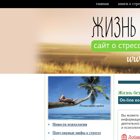
главная
книги о стр
Жизнь без
On-line к
Вы можете 
информацию
деятельнос
Новости психологии
и психолог
Популярные мифы о стрессе
Добав