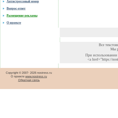
Антистрессовый юмор
Вопрос-ответ
Размещение рекламы
О проекте
Все текстов
Мы р
При использовании 
<a href=”https://no
Copyright © 2007-
2026 nostress.ru
О проекте
www.nostress.ru
Обратная связь