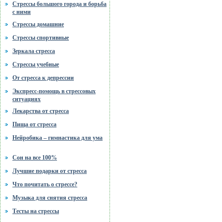
Стрессы большого города и борьба
с ними
Стрессы домашние
Стрессы спортивные
Зеркала стресса
Стрессы учебные
От стресса к депрессии
Экспресс-помощь в стрессовых
ситуациях
Лекарства от стресса
Пища от стресса
Нейробика – гимнастика для ума
Сон на все 100%
Лучшие подарки от стресса
Что почитать о стрессе?
Музыка для снятия стресса
Тесты на стрессы