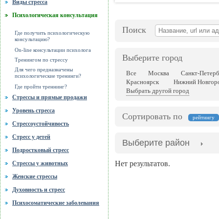
Виды стресса
Психологическая консультация
Поиск
Где получить психологическую
консультацию?
On-line консультации психолога
Выберите город
Тренингом по стрессу
Для чего предназначены
Все
Москва
Санкт-Петерб
психологические тренинги?
Красноярск
Нижний Новгор
Где пройти треннинг?
Выбрать другой город
Стрессы и прямые продажи
Уровень стресса
Сортировать по
рейтингу
Стрессоустойчивость
Стресс у детей
Выберите район
Подростковый стресс
Нет результатов.
Стрессы у животных
Женские стрессы
Духовность и стресс
Психосоматические заболевания