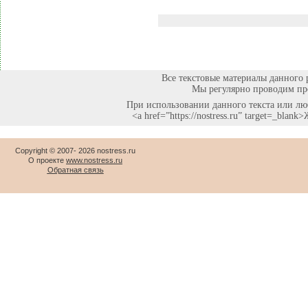
Все текстовые материалы данного 
Мы регулярно проводим про
При использовании данного текста или люб
<a href=”https://nostress.ru” target=_bla
Copyright © 2007-
2026 nostress.ru
О проекте
www.nostress.ru
Обратная связь