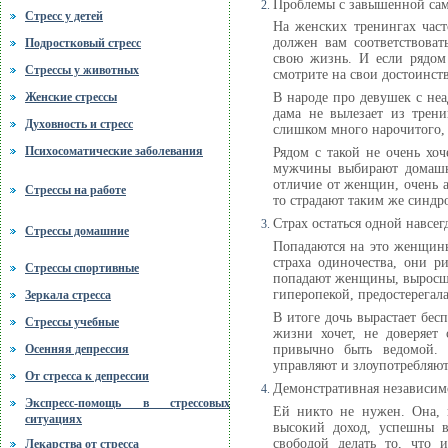
Проблемы с завышенной сам
Стресс у детей
На женских тренингах част
должен вам соответствоват
Подростковый стресс
свою жизнь. И если рядом 
Стрессы у животных
смотрите на свои достоинств
В народе про девушек с не
Женские стрессы
дама не вылезает из трени
Духовность и стресс
слишком много нарочитого, 
Психосоматические заболевания
Рядом с такой не очень хоч
мужчины выбирают домашни
отличие от женщин, очень а
Стрессы на работе
то страдают таким же синдр
Страх остаться одной навсег
Стрессы домашние
Попадаются на это женщины
страха одиночества, они р
Стрессы спортивные
попадают женщины, выросшие
гиперопекой, предостерегала
Зеркала стресса
В итоге дочь вырастает бес
Стрессы учебные
жизни хочет, не доверяет 
привычно быть ведомой. 
Осенняя депрессия
управляют и злоупотребляют
От стресса к депрессии
Демонстративная независим
Экспресс-помощь в стрессовых
Ей никто не нужен. Она, 
ситуациях
высокий доход, успешны в
свободой делать то, что и
Лекарства от стресса