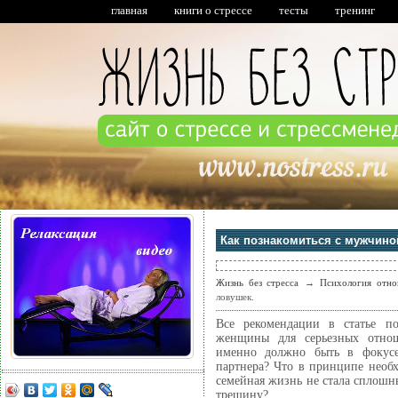
главная
книги о стрессе
тесты
тренинг
Как познакомиться с мужчино
Жизнь без стресса
→
Психология отн
ловушек.
Все рекомендации в статье п
женщины для серьезных отно
именно должно быть в фокусе
партнера? Что в принципе необх
семейная жизнь не стала сплошн
трещину?