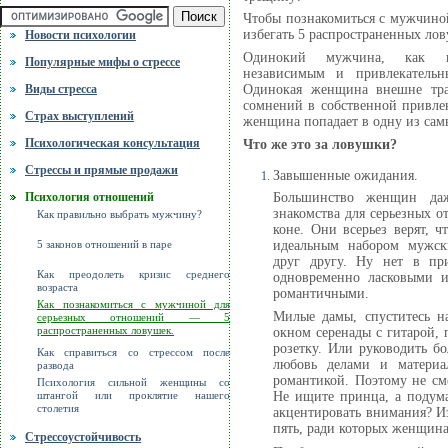
Чтобы познакомиться с мужчино
избегать 5 распространенных лов
Новости психологии
Одинокий мужчина, как пр
Популярные мифы о стрессе
независимым и привлекатель
Одинокая женщина внешне тран
Виды стресса
сомнений в собственной привле
Cтрах выступлений
женщина попадает в одну из самы
Психологическая консультация
Что же это за ловушки?
Стрессы и прямые продажи
Завышенные ожидания.
Психология отношений
Большинство женщин да
знакомства для серьезных 
Как правильно выбрать мужчину?
коне. Они всерьез верят, 
идеальным набором мужски
5 законов отношений в паре
друг другу. Ну нет в пр
Как преодолеть кризис среднего
одновременно ласковыми и
возраста
романтичными.
Как познакомиться с мужчиной для
Милые дамы, спуститесь н
серьезных отношений — 5
окном серенады с гитарой, 
распространенных ловушек.
розетку. Или руководить б
Как справиться со стрессом после
любовь делами и материа
развода
романтикой. Поэтому не см
Психология сильной женщины со
Не ищите принца, а подума
штангой или проклятие нашего
столетия
акцентировать внимания? И
пять, ради которых женщин
Стрессоустойчивость