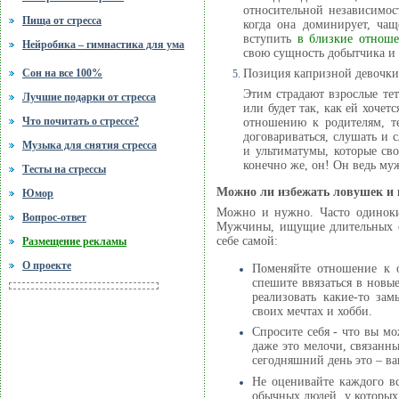
относительной независимос
Пища от стресса
когда она доминирует, чащ
вступить
в близкие отнош
Нейробика – гимнастика для ума
свою сущность добытчика и 
Сон на все 100%
Позиция капризной девочки
Этим страдают взрослые те
Лучшие подарки от стресса
или будет так, как ей хоче
Что почитать о стрессе?
отношению к родителям, т
договариваться, слушать и
Музыка для снятия стресса
и ультиматумы, которые св
конечно же, он! Он ведь му
Тесты на стрессы
Можно ли избежать ловушек и к
Юмор
Можно и нужно. Часто одиноки
Вопрос-ответ
Мужчины, ищущие длительных от
себе самой:
Размещение рекламы
О проекте
Поменяйте отношение к о
спешите ввязаться в новы
реализовать какие-то за
своих мечтах и хобби.
Спросите себя - что вы мо
даже это мелочи, связанн
сегодняшний день это – ва
Не оценивайте каждого вс
обычных людей, у которых