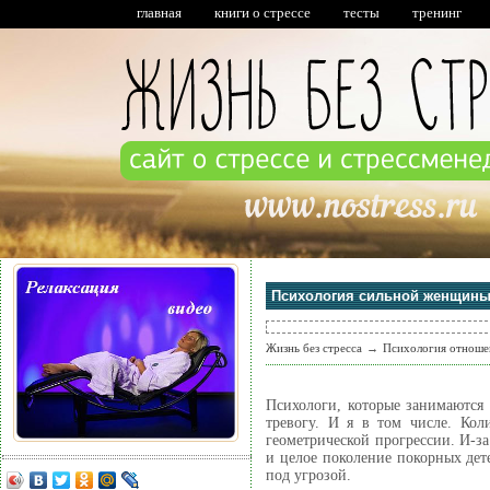
главная
книги о стрессе
тесты
тренинг
Психология сильной женщины 
Жизнь без стресса
→
Психология отноше
Психологи, которые занимаются
тревогу. И я в том числе. Кол
геометрической прогрессии. И-за
и целое поколение покорных дет
под угрозой.