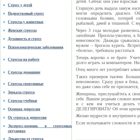
детей. Сейчас они уже взрослые.
Стресс у детей
Старшую дочь выдала замуж наси
могли определить диагноз. О
Подростковый стресс
головными болями, потерей со
Стрессы у животных
рыбалкой, дачей и тишиной. С м
Женские стрессы
Через 3 года молодые развелись
запойным. Просила-умоляла, к ба
Духовность и стресс
невесомости. Дважды срывалась 
мужем – бросила курить. Встрет
Психосоматические заболевания
«болела», требовала расстаться.
Теперь коротко о ее брате. Учи
Стрессы на работе
долго играть за компьютером. Ни 
Отец много лет употребляет алко
Стрессы домашние
Таких примеров тысячи. Больши
невозможно. Сразу руки в бока, 
Стрессы спортивные
но даже сама себе не признается
Зеркала стресса
Женщины, прислушайтесь к своей
себе. Вашим родным сложно конку
Стрессы учебные
и с кем им учиться делать та
ДЕЛЕГИРОВАТЬ! Об этом кричит вс
Осенняя депрессия
Желаю мудрости и внутреннего р
От стресса к депрессии
Если испытываете сложности в э
Экспресс-помощь в стрессовых
ситуациях
Лекарства от стресса