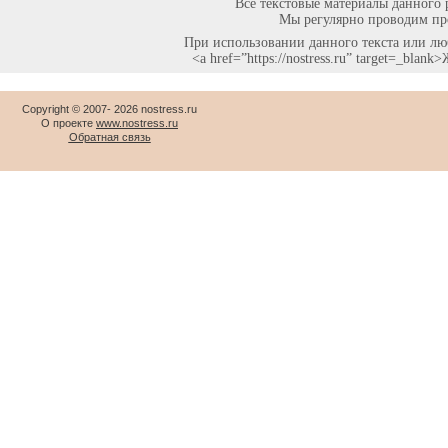
Все текстовые материалы данного 
Мы регулярно проводим про
При использовании данного текста или люб
<a href=”https://nostress.ru” target=_bla
Copyright © 2007-
2026 nostress.ru
О проекте
www.nostress.ru
Обратная связь