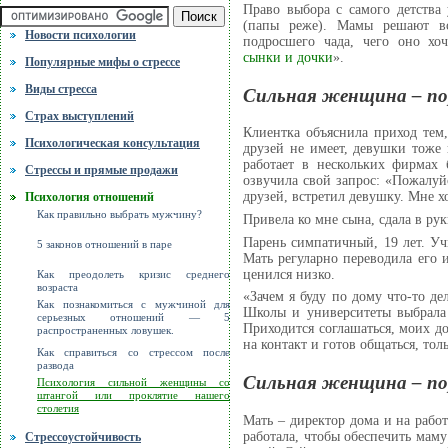
Право выбора с самого детства
(папы реже). Мамы решают вс
Новости психологии
подросшего чада, чего оно хо
сынки и дочки
».
Популярные мифы о стрессе
Виды стресса
Сильная женщина – по
Cтрах выступлений
Клиентка объяснила приход тем,
Психологическая консультация
друзей не имеет, девушки тоже 
работает в нескольких фирмах 
Стрессы и прямые продажи
озвучила свой запрос: «Пожалуйс
друзей, встретил девушку. Мне х
Психология отношений
Как правильно выбрать мужчину?
Привела ко мне сына, сдала в рук
Парень симпатичный, 19 лет. Уч
5 законов отношений в паре
Мать регуларно переводила его 
ценился низко.
Как преодолеть кризис среднего
возраста
«Зачем я буду по дому что-то де
Как познакомиться с мужчиной для
Школы и университеты выбрала 
серьезных отношений — 5
Приходится соглашаться, моих д
распространенных ловушек.
на контакт и готов общаться, толь
Как справиться со стрессом после
развода
Сильная женщина – по
Психология сильной женщины со
штангой или проклятие нашего
столетия
Мать – директор дома и на работ
работала, чтобы обеспечить маму
Стрессоустойчивость