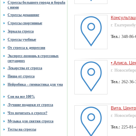
Стрессы большого города и борьба
с ними
Стрессы домашние
Консультац
Стрессы спортивные
г. Екатеринбу
Зеркала стресса
Тел.:
348-86-
Стрессы учебные
От стресса к депрессии
Экспресс-помощь в стрессовых
ситуациях
• Алиса. Ц
Лекарства от стресса
г. Новосибир
Пища от стресса
Тел.:
262-36-
Нейробика – гимнастика для ума
Сон на все 100%
Лучшие подарки от стресса
Вита. Цент
Что почитать о стрессе?
г. Новосибир
Музыка для снятия стресса
Тел.:
225-81-
Тесты на стрессы