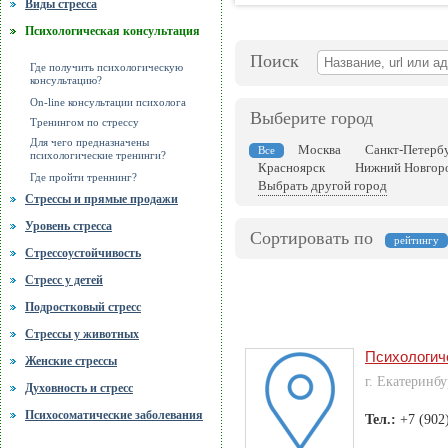
Виды стресса
Психологическая консультация
Поиск
Где получить психологическую
консультацию?
On-line консультации психолога
Выберите город
Тренингом по стрессу
Для чего предназначены
Москва
Санкт-Петерб
Все
психологические тренинги?
Красноярск
Нижний Новгор
Где пройти треннинг?
Выбрать другой город
Стрессы и прямые продажи
Уровень стресса
Сортировать по
рейтингу
Стрессоустойчивость
Стресс у детей
Подростковый стресс
Стрессы у животных
Психологич
Женские стрессы
г. Екатеринбу
Духовность и стресс
Психосоматические заболевания
Тел.:
+7 (902