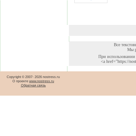
Все текстов
Мы р
При использовании 
<a href=”https://no
Copyright © 2007-
2026 nostress.ru
О проекте
www.nostress.ru
Обратная связь